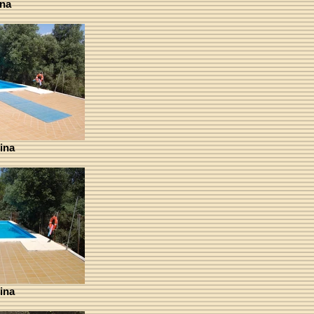
na
ina
ina