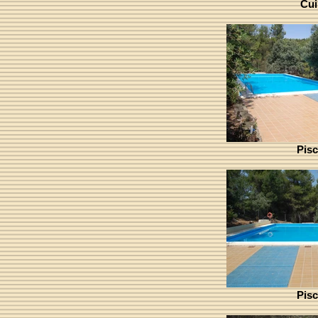
Cui
Pisc
Pisc