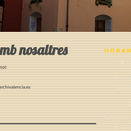
mb nosaltres
HORAR
La Bas
tol:
de 8:3
18:30
chivalencia.es
De dillun
Dissa