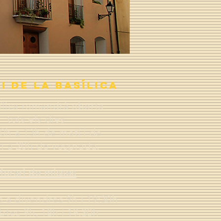
I De la basílica
ílica romandrà oberta
tots els dies
0h a 13h de matí i de
h a 20h de vesprada.
Horari de misses
s a divendres 9h i 19:30h
btes 9h, 18h i 19:30h