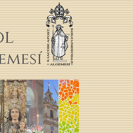
ol
emesí