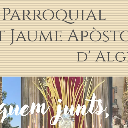
a Parroquial
aume Apòst
d' Alg