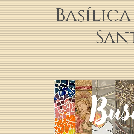
Basílic
Sant J