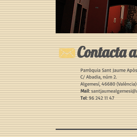
Contacta a
Parròquia Sant Jaume Apòs
C/ Abadia, núm 2.
Algemesí, 46680 (València)
Mail
:
santjaumealgemesi@ar
Tel
: 96 242 11 47