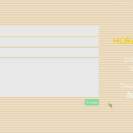
Dium
HORA
Dil
D
Diss
At
Envia