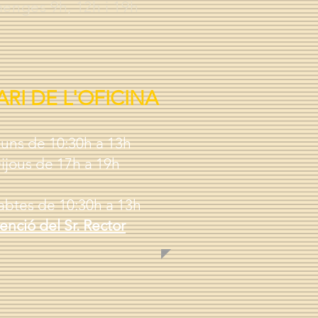
enges 9h, 12h i 19h
RI DE L'OFICINA
luns de 10:30h a 13h
ijous de 17h a 19h
abtes de 10:30h a 13h
enció del Sr. Rector